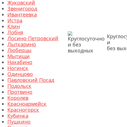
Жуковский
Звенигород
Ивантеевка
Истра
Клин
Лобня
Круглос
Лосино-Петровский
и
Лыткарино
без вы
Люберцы
?
Мытищи
Нахабино
Ногинск
Одинцово
Павловский Посад
Подольск
Протвино
Королев
Красноармейск
Красногорск
Кубинка
Пушкино