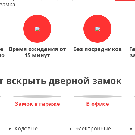
замка.
ие
Время ожидания от
Без посредников
Г
но
15 минут
з
т вскрыть дверной замок
Замок в гараже
В офисе
Кодовые
Электронные