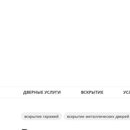
ДВЕРНЫЕ УСЛУГИ
ВСКРЫТИЕ
УС
вскрытие гаражей
вскрытие металлических дверей
вскрытие квартир
вскрытие щеколды
замена за