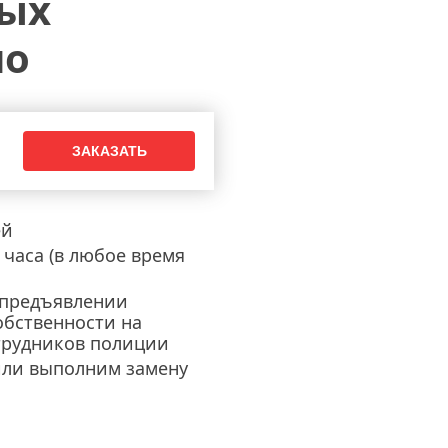
ных
 замка
но
ей
часа (в любое время
 предъявлении
обственности на
трудников полиции
или выполним замену