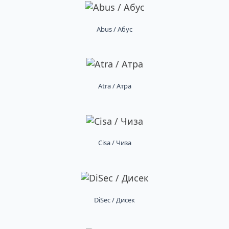
Abus / Абус
Atra / Атра
Cisa / Чиза
DiSec / Дисек