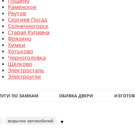
Пущино
Раменское
Реутов
Сергиев Посад
Солнечногорск
Старая Купавна
Фрязино
Химки
Хотьково
Черноголовка
Щелково
Электросталь
Электроугли
ЛУГИ ПО ЗАМКАМ
ОБИВКА ДВЕРИ
ИЗГОТОВ
вскрытие автомобилей
▼
мков в межкомнатной двери