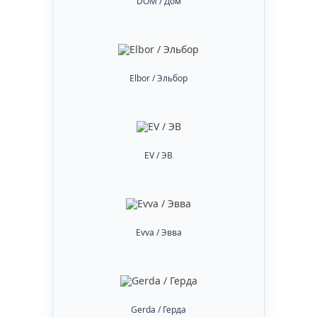
DOM / Дом
Elbor / Эльбор
EV / ЭВ
Evva / Эвва
Gerda / Герда