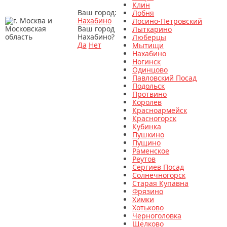
Клин
Ваш город:
Лобня
Нахабино
Лосино-Петровский
Ваш город
Лыткарино
Нахабино?
Люберцы
Да
Нет
Мытищи
Нахабино
Ногинск
Одинцово
Павловский Посад
Подольск
Протвино
Королев
Красноармейск
Красногорск
Кубинка
Пушкино
Пущино
Раменское
Реутов
Сергиев Посад
Солнечногорск
Старая Купавна
Фрязино
Химки
Хотьково
Черноголовка
Щелково