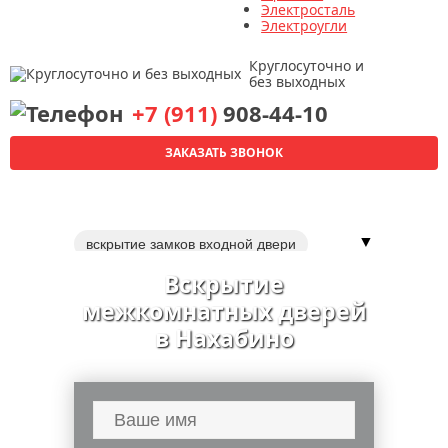
Электросталь
Электроугли
Круглосуточно и
без выходных
+7 (911)
908-44-10
ЗАКАЗАТЬ ЗВОНОК
▼
вскрытие замков входной двери
вскрытие металлических дверей
Вскрытие
вскрытие замка сейфа
межкомнатных дверей
вскрытие автомобилей
в Нахабино
вскрытие квартир
установка замка в межкомнатную дверь
ремонт входной металлической двери
двери
вскрытие замков дверей