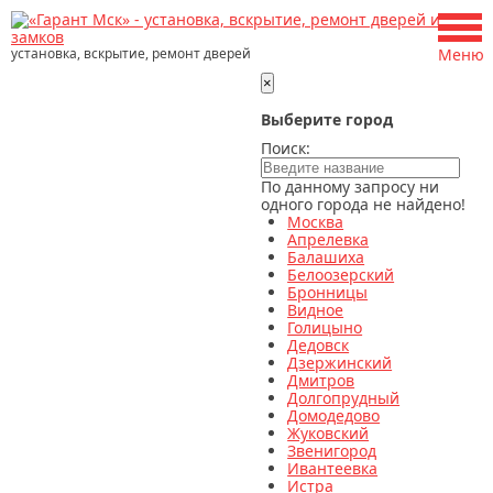
установка, вскрытие, ремонт дверей
Меню
×
Выберите город
Поиск:
По данному запросу ни
одного города не найдено!
Москва
Апрелевка
Балашиха
Белоозерский
Бронницы
Видное
Голицыно
Дедовск
Дзержинский
Дмитров
Долгопрудный
Домодедово
Жуковский
Звенигород
Ивантеевка
Истра