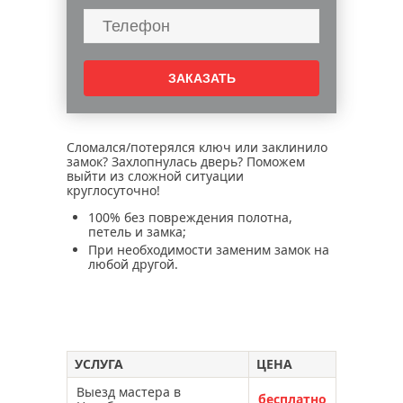
вскрытие металлической двери
вскрытие дверных замков
вскрытие замков сейфов
вскрытие гаражей
вскрытие замков автомобилей
вскрытие сувальдного замка
Сломался/потерялся ключ или заклинило
замок? Захлопнулась дверь? Поможем
вскрытие мебельных замков
выйти из сложной ситуации
круглосуточно!
замена замков в межкомнатной двери
100% без повреждения полотна,
ремонт металлической двери
петель и замка;
открыть задвижку двери
При необходимости заменим замок на
любой другой.
не открывается замок двери
замки открыты, но дверь не открывается
захлопнулась дверь
регулировка дверей
УСЛУГА
ЦЕНА
вскрыть китайскую дверь
Выезд мастера в
бесплатно