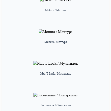
Mettem / Меттэм
Mottura / Моттура
Mul-T-Lock / Мультилок
Securemme / Секуремме