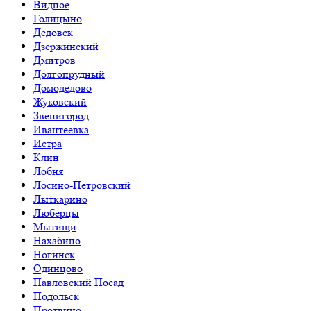
Видное
Голицыно
Дедовск
Дзержинский
Дмитров
Долгопрудный
Домодедово
Жуковский
Звенигород
Ивантеевка
Истра
Клин
Лобня
Лосино-Петровский
Лыткарино
Люберцы
Мытищи
Нахабино
Ногинск
Одинцово
Павловский Посад
Подольск
Протвино